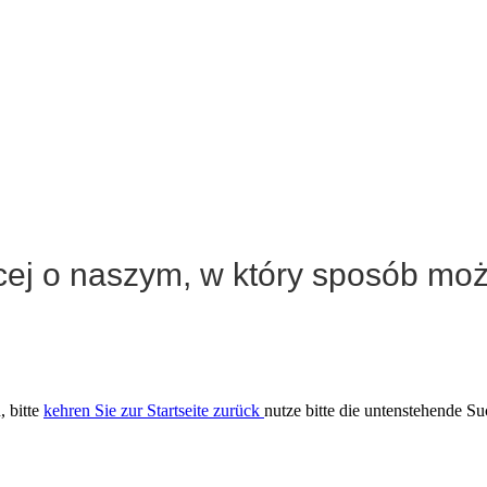
ęcej o naszym, w który sposób mo
, bitte
kehren Sie zur Startseite zurück
nutze bitte die untenstehende S