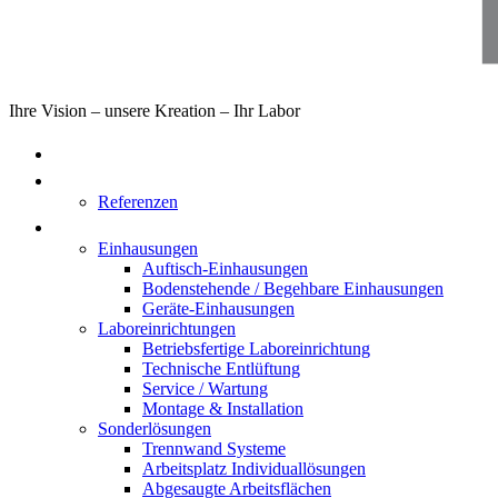
Ihre Vision – unsere Kreation – Ihr Labor
Home
Über uns
Referenzen
Produkte
Einhausungen
Auftisch-Einhausungen
Bodenstehende / Begehbare Einhausungen
Geräte-Einhausungen
Laboreinrichtungen
Betriebsfertige Laboreinrichtung
Technische Entlüftung
Service / Wartung
Montage & Installation
Sonderlösungen
Trennwand Systeme
Arbeitsplatz Individuallösungen
Abgesaugte Arbeitsflächen