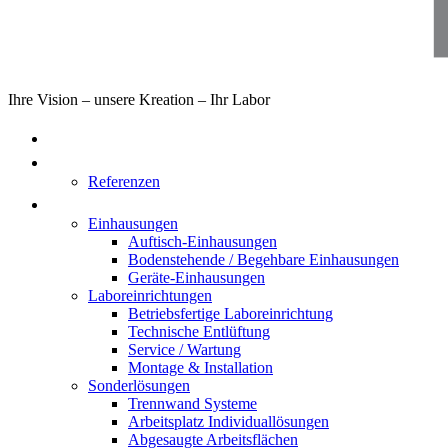
Ihre Vision – unsere Kreation – Ihr Labor
Home
Über uns
Referenzen
Produkte
Einhausungen
Auftisch-Einhausungen
Bodenstehende / Begehbare Einhausungen
Geräte-Einhausungen
Laboreinrichtungen
Betriebsfertige Laboreinrichtung
Technische Entlüftung
Service / Wartung
Montage & Installation
Sonderlösungen
Trennwand Systeme
Arbeitsplatz Individuallösungen
Abgesaugte Arbeitsflächen