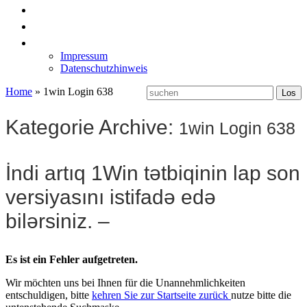
News
Labormöbel
Kontakt
Impressum
Datenschutzhinweis
Home
»
1win Login 638
Kategorie Archive:
1win Login 638
İndi artıq 1Win tətbiqinin lap son
versiyasını istifadə edə
bilərsiniz. –
Es ist ein Fehler aufgetreten.
Wir möchten uns bei Ihnen für die Unannehmlichkeiten
entschuldigen, bitte
kehren Sie zur Startseite zurück
nutze bitte die