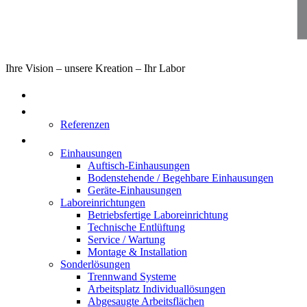
Ihre Vision – unsere Kreation – Ihr Labor
Home
Über uns
Referenzen
Produkte
Einhausungen
Auftisch-Einhausungen
Bodenstehende / Begehbare Einhausungen
Geräte-Einhausungen
Laboreinrichtungen
Betriebsfertige Laboreinrichtung
Technische Entlüftung
Service / Wartung
Montage & Installation
Sonderlösungen
Trennwand Systeme
Arbeitsplatz Individuallösungen
Abgesaugte Arbeitsflächen