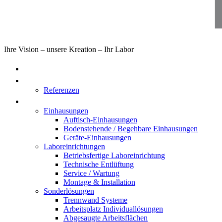
Ihre Vision – unsere Kreation – Ihr Labor
Home
Über uns
Referenzen
Produkte
Einhausungen
Auftisch-Einhausungen
Bodenstehende / Begehbare Einhausungen
Geräte-Einhausungen
Laboreinrichtungen
Betriebsfertige Laboreinrichtung
Technische Entlüftung
Service / Wartung
Montage & Installation
Sonderlösungen
Trennwand Systeme
Arbeitsplatz Individuallösungen
Abgesaugte Arbeitsflächen