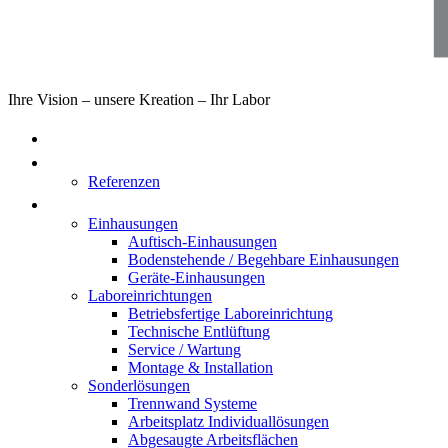
Ihre Vision – unsere Kreation – Ihr Labor
Home
Über uns
Referenzen
Produkte
Einhausungen
Auftisch-Einhausungen
Bodenstehende / Begehbare Einhausungen
Geräte-Einhausungen
Laboreinrichtungen
Betriebsfertige Laboreinrichtung
Technische Entlüftung
Service / Wartung
Montage & Installation
Sonderlösungen
Trennwand Systeme
Arbeitsplatz Individuallösungen
Abgesaugte Arbeitsflächen