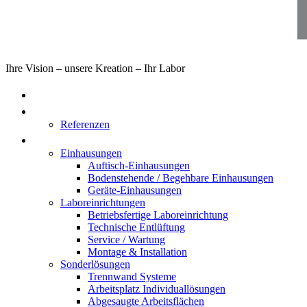
Ihre Vision – unsere Kreation – Ihr Labor
Home
Über uns
Referenzen
Produkte
Einhausungen
Auftisch-Einhausungen
Bodenstehende / Begehbare Einhausungen
Geräte-Einhausungen
Laboreinrichtungen
Betriebsfertige Laboreinrichtung
Technische Entlüftung
Service / Wartung
Montage & Installation
Sonderlösungen
Trennwand Systeme
Arbeitsplatz Individuallösungen
Abgesaugte Arbeitsflächen